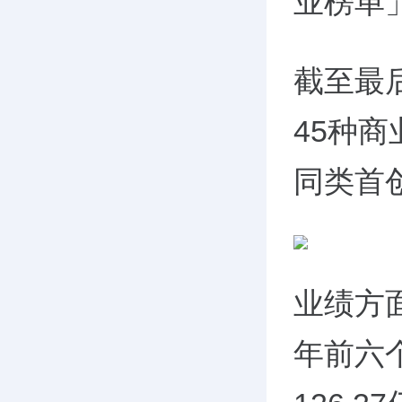
业榜单
截至最
45种
同类首
业绩方面
年前六