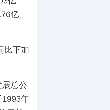
.03亿
.76亿、
同比下加
发展总公
993年