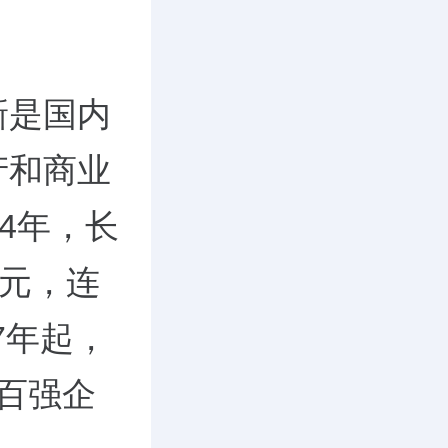
新是国内
产和商业
4年，长
亿元，连
7年起，
百强企