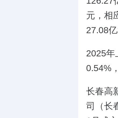
126.2
元，相应
27.08
202
0.54
长春高
司（长