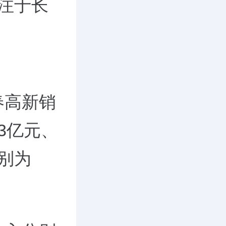
注于长
春高新销
13亿元、
分别为