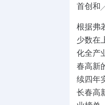
首创和
根据弗
少数在
化全产
春高新
续四年实
长春高