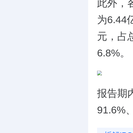
此外，
为6.44
元，占总
6.8%。
报告期
91.6%