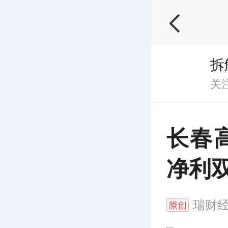
拆
关
长春
净利
瑞财