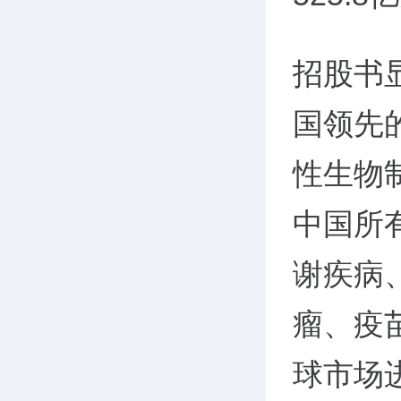
招股书
国领先
性生物
中国所
谢疾病
瘤、疫
球市场