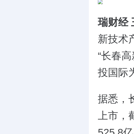
瑞财经
新技术
“长春
投国际
据悉，长
上市，截
525.8