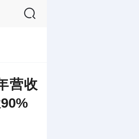
年营收
90%