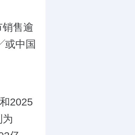
市销售逾
╱或中国
和2025
别为