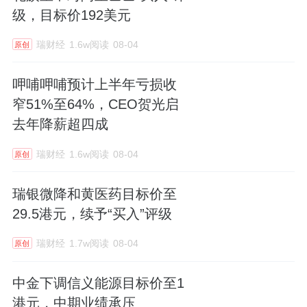
级，目标价192美元
瑞财经
1.6w阅读
08-04
原创
呷哺呷哺预计上半年亏损收
窄51%至64%，CEO贺光启
去年降薪超四成
瑞财经
1.6w阅读
08-04
原创
瑞银微降和黄医药目标价至
29.5港元，续予“买入”评级
瑞财经
1.7w阅读
08-04
原创
中金下调信义能源目标价至1
港元，中期业绩承压