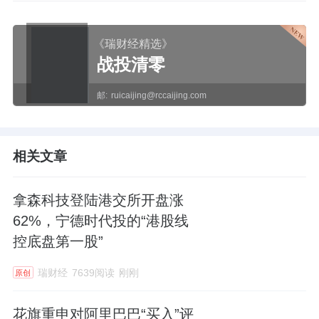
《瑞财经精选》
战投清零
邮:
ruicaijing@rccaijing.com
相关文章
拿森科技登陆港交所开盘涨
62%，宁德时代投的“港股线
控底盘第一股”
瑞财经
7639阅读
刚刚
原创
花旗重申对阿里巴巴“买入”评