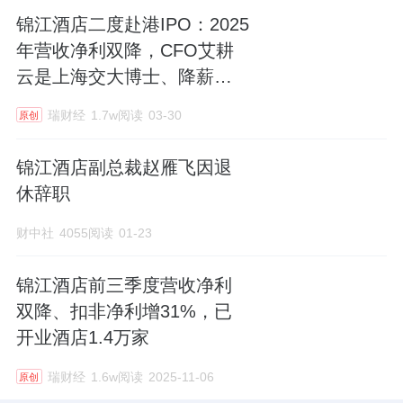
锦江酒店二度赴港IPO：2025
年营收净利双降，CFO艾耕
云是上海交大博士、降薪三
成
瑞财经
1.7w阅读
03-30
原创
锦江酒店副总裁赵雁飞因退
休辞职
财中社
4055阅读
01-23
锦江酒店前三季度营收净利
双降、扣非净利增31%，已
开业酒店1.4万家
瑞财经
1.6w阅读
2025-11-06
原创