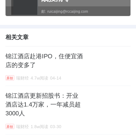
邮:
ruicaijing@rccaijing.com
相关文章
锦江酒店赴港IPO，住便宜酒
店的变多了
瑞财经
4.7w阅读
04-14
原创
锦江酒店更新招股书：开业
酒店达1.4万家，一年减员超
3000人
瑞财经
1.8w阅读
03-30
原创