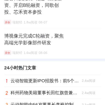
资、开启B轮融资，同歌创
投、芯禾资本参投
瑞财经
1.8w阅读
08-07
原创
博视像元完成C轮融资，聚焦
高端光学影像部件研发
瑞财经
1.6w阅读
08-06
原创
24小时热门文章
云动智能更新IPO招股书：前5个月扭亏为盈，董事长李巍去年降薪近两成
2.4w阅读
科州药物美籍董事长田红旗曾兼职放射所，被问询核心技术是否清晰
2.4w阅读
云动智能由56岁董事长李巍控制48%投票权，曾任国家级创新中心首席科学家
2.1w阅读