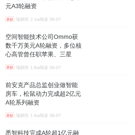
元A3轮融资
瑞财经
2.1w阅读
08-07
原创
空间智能技术公司Ommo获
数千万美元A轮融资，多位核
心高管曾任职苹果、三星
瑞财经
1.8w阅读
08-07
原创
前安克产品总监创业做智能
房车，松鼠动力完成超2亿元
A轮系列融资
瑞财经
1.6w阅读
08-07
原创
悉智科技完成A轮超1亿元融