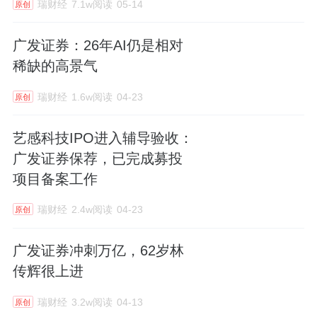
瑞财经
7.1w阅读
05-14
原创
广发证券：26年AI仍是相对
稀缺的高景气
瑞财经
1.6w阅读
04-23
原创
艺感科技IPO进入辅导验收：
广发证券保荐，已完成募投
项目备案工作
瑞财经
2.4w阅读
04-23
原创
广发证券冲刺万亿，62岁林
传辉很上进
瑞财经
3.2w阅读
04-13
原创