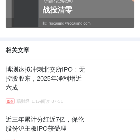
《瑞财经精选》
战投清零
邮:
ruicaijing@rccaijing.com
相关文章
博测达拟冲刺北交所IPO：无
控股股东，2025年净利增近
六成
瑞财经
1.1w阅读
07-31
原创
近三年累计分红近7亿，保伦
股份沪主板IPO获受理