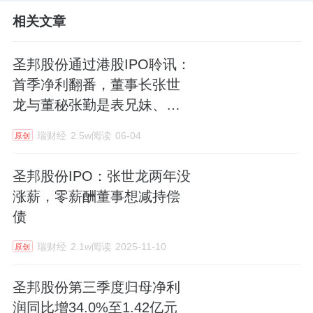
相关文章
圣邦股份通过港股IPO聆讯：
首季净利翻番，董事长张世
龙与董秘张勤是表兄妹、均
涨薪
瑞财经
2.5w阅读
06-04
原创
圣邦股份IPO：张世龙两年没
涨薪，零薪酬董事想减持偿
债
瑞财经
2.1w阅读
2025-11-10
原创
圣邦股份第三季度归母净利
润同比增34.0%至1.42亿元