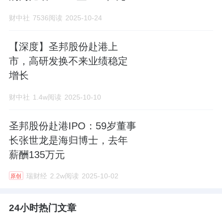
财中社
7536阅读
2025-10-24
【深度】圣邦股份赴港上
市，高研发换不来业绩稳定
增长
财中社
1.4w阅读
2025-10-10
圣邦股份赴港IPO：59岁董事
长张世龙是海归博士，去年
薪酬135万元
瑞财经
2.2w阅读
2025-10-02
原创
24小时热门文章