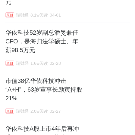
元
瑞财经
8.1w阅读
04-01
原创
华依科技52岁副总潘旻兼任
CFO，是海归法学硕士、年
薪98.5万元
瑞财经
1.6w阅读
02-28
原创
市值38亿华依科技冲击
“A+H”，63岁董事长励寅持股
21%
瑞财经
2.0w阅读
02-27
原创
华依科技A股上市4年后再冲