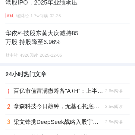
港股IPO，2025年业绩承压
瑞财经
1.7w阅读
02-25
原创
华依科技股东黄大庆减持85
万股 持股降至6.96%
财中社
4926阅读
2025-12-05
24小时热门文章
百亿市值富满微筹备“A+H”：上半年净利大增353%，99年董秘、01年证代上位
2.6w阅读
拿森科技今日敲钟，无基石托底，上市市值超百亿
2.5w阅读
梁文锋携DeepSeek战略入股宇树科技，斥资1.4亿锁定3年
2.5w阅读