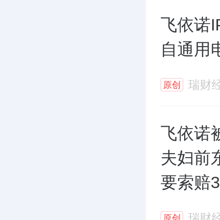
飞依诺I
自通用
瑞财
原创
飞依诺
夫妇前
要索赔3
瑞财
原创