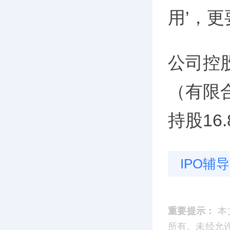
用’，
公司控
（有限
持股16.
IPO辅导
重要提示：
本
所有。未经允