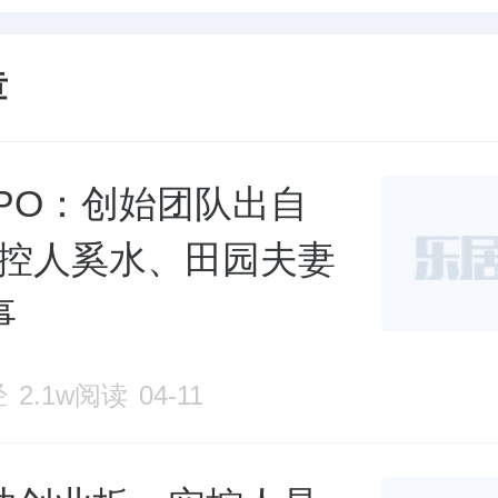
章
IPO：创始团队出自
实控人奚水、田园夫妻
事
经
2.1w阅读
04-11