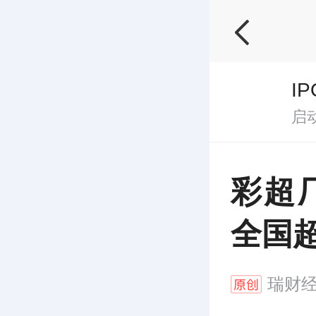
I
启
彩超
全国超
瑞财