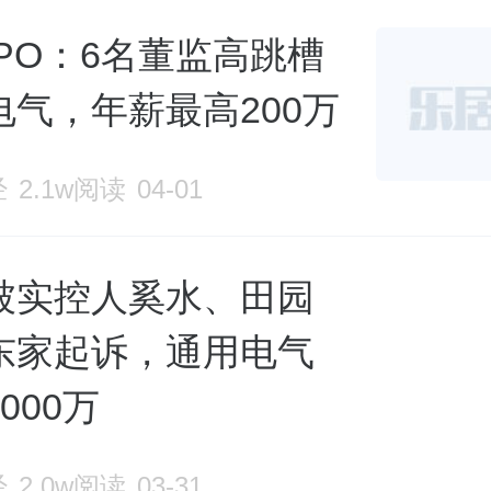
PO：6名董监高跳槽
电气，年薪最高200万
经
2.1w阅读
04-01
被实控人奚水、田园
东家起诉，通用电气
000万
经
2.0w阅读
03-31