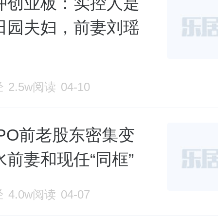
冲创业板：实控人是
田园夫妇，前妻刘瑶
经
2.5w阅读
04-10
IPO前老股东密集变
水前妻和现任“同框”
经
4.0w阅读
04-07