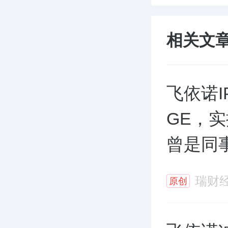
相关文
飞依诺
GE，
曾是同
瑞财
原创