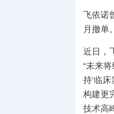
飞依诺曾
月撤单
近日，
“未来
持‘临
构建更
技术高