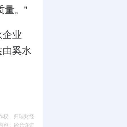
质量。”
伙企业
鑫由奚水
作权，归瑞财经
内容；经允许进