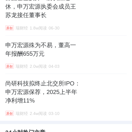
休，申万宏源执委会成员王
苏龙接任董事长
瑞财经
1.8w阅读
06-30
原创
申万宏源殊为不易，董高一
年报酬655万元
瑞财经
2.0w阅读
04-03
原创
尚研科技拟终止北交所IPO：
申万宏源保荐，2025上半年
净利增11%
瑞财经
2.4w阅读
03-10
原创