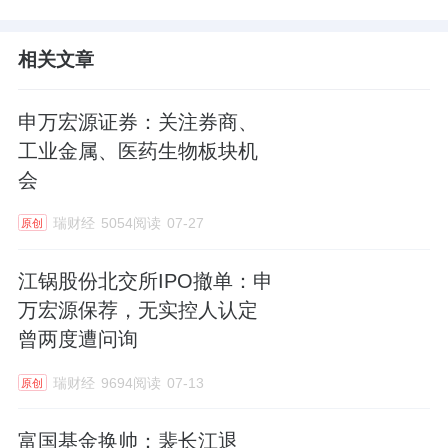
相关文章
申万宏源证券：关注券商、
工业金属、医药生物板块机
会
瑞财经
5054阅读
07-27
原创
江锅股份北交所IPO撤单：申
万宏源保荐，无实控人认定
曾两度遭问询
瑞财经
9694阅读
07-13
原创
富国基金换帅：裴长江退