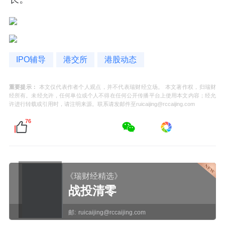
IPO辅导
港交所
港股动态
重要提示：
本文仅代表作者个人观点，并不代表瑞财经立场。 本文著作权，归瑞财
经所有。未经允许，任何单位或个人不得在任何公开传播平台上使用本文内容；经允
许进行转载或引用时，请注明来源。联系请发邮件至ruicaijing@rccaijing.com
76
《瑞财经精选》
战投清零
邮:
ruicaijing@rccaijing.com