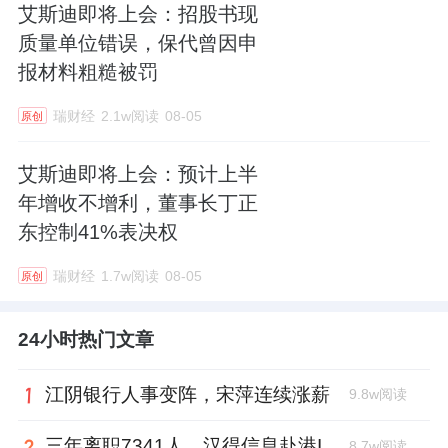
艾斯迪即将上会：招股书现
质量单位错误，保代曾因申
报材料粗糙被罚
瑞财经
2.1w阅读
08-05
原创
艾斯迪即将上会：预计上半
年增收不增利，董事长丁正
东控制41%表决权
瑞财经
1.7w阅读
08-05
原创
24小时热门文章
江阴银行人事变阵，宋萍连续涨薪
9.8w阅读
三年离职7341人，汉得信息赴港IPO前欠缴社保1.55亿元
8.7w阅读