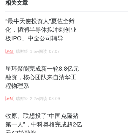
相关文章
“最牛天使投资人”夏佐全孵
化，韬润半导体拟冲刺创业
板IPO、中金公司辅导
瑞财经
1.5w阅读
07:07
原创
星环聚能完成新一轮8.8亿元
融资，核心团队来自清华工
程物理系
瑞财经
2.2w阅读
08-09
原创
牧原、联想投了“中国克隆猪
第一人”，中科奥格完成超2亿