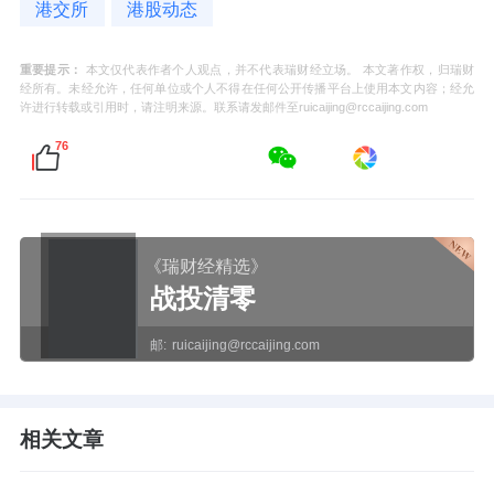
港交所
港股动态
重要提示：
本文仅代表作者个人观点，并不代表瑞财经立场。 本文著作权，归瑞财
经所有。未经允许，任何单位或个人不得在任何公开传播平台上使用本文内容；经允
许进行转载或引用时，请注明来源。联系请发邮件至ruicaijing@rccaijing.com
76
《瑞财经精选》
战投清零
邮:
ruicaijing@rccaijing.com
相关文章