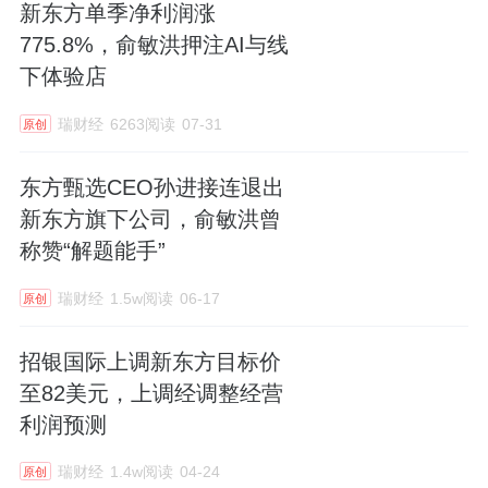
新东方单季净利润涨
775.8%，俞敏洪押注AI与线
下体验店
瑞财经
6263阅读
07-31
原创
东方甄选CEO孙进接连退出
新东方旗下公司，俞敏洪曾
称赞“解题能手”
瑞财经
1.5w阅读
06-17
原创
招银国际上调新东方目标价
至82美元，上调经调整经营
利润预测
瑞财经
1.4w阅读
04-24
原创