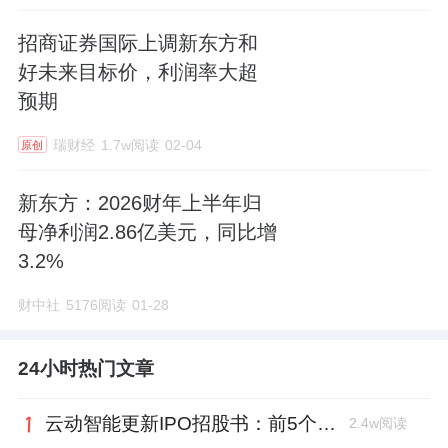
招商证券国际上调新东方和
好未来目标价，利润率大超
预期
瑞财经
1.7w阅读
02-04
原创
新东方：2026财年上半年归
母净利润2.86亿美元，同比增
3.2%
财中社
5176阅读
01-28
24小时热门文章
云动智能更新IPO招股书：前5个月扭亏为盈，董事长李巍去年降薪近两成
2.4w阅读