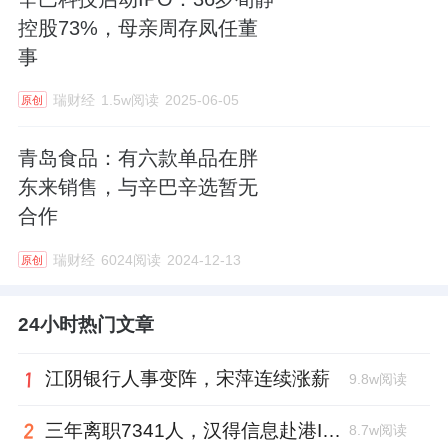
控股73%，母亲周存凤任董
事
瑞财经
1.5w阅读
2025-06-05
原创
青岛食品：有六款单品在胖
东来销售，与辛巴辛选暂无
合作
瑞财经
6024阅读
2024-12-13
原创
24小时热门文章
江阴银行人事变阵，宋萍连续涨薪
9.8w阅读
三年离职7341人，汉得信息赴港IPO前欠缴社保1.55亿元
8.7w阅读