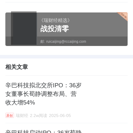
《瑞财经精选》
战投清零
邮:
ruicaijing@rccaijing.com
相关文章
辛巴科技拟北交所IPO：36岁
女董事长荀静调整布局、营
收大增54%
瑞财经
2.2w阅读
2025-06-05
原创
辛巴科技启动IPO：36岁荀静