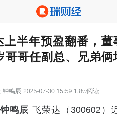
达上半年预盈翻番，董
0岁哥哥任副总、兄弟俩
经
钟鸣辰 2025-07-30 15:59 1.8w阅读
 钟鸣辰
飞荣达（300602）