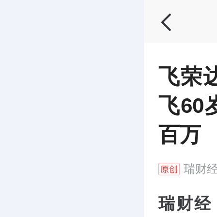
飞荣
飞6
百万
瑞财
瑞财经