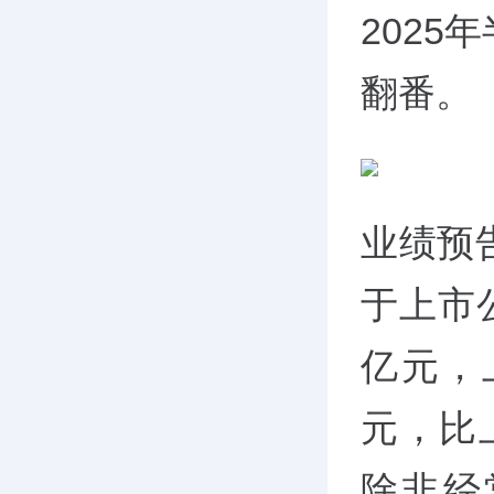
202
翻番。
业绩预
于上市公
亿元，
元，比上
除非经