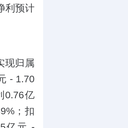
净利预计
实现
归属
 1.70
.76亿
69%；扣
亿元 -