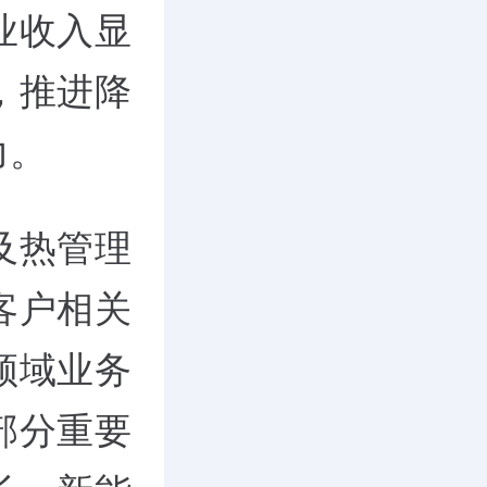
业收入显
，推进降
力。
及热管理
客户相关
领域业务
部分重要