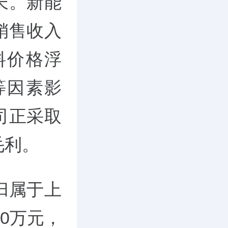
长。新能
销售收入
料价格浮
等因素影
司正采取
毛利。
归属于上
0万元，