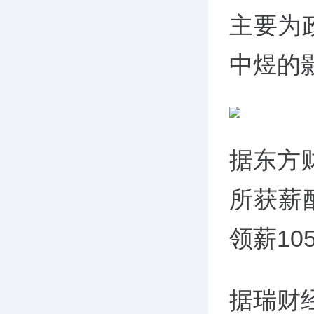
主要为
中煜的
据东方
所获薪酬
领薪10
据瑞财