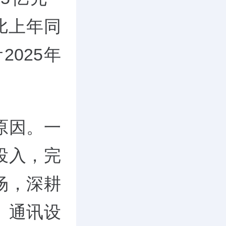
，比上年同
计2025年
原因。一
投入，完
场，深耕
、通讯设