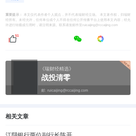
重要提示：
本文仅代表作者个人观点，并不代表瑞财经立场。 本文著作权，归瑞财
经所有。未经允许，任何单位或个人不得在任何公开传播平台上使用本文内容；经允
许进行转载或引用时，请注明来源。联系请发邮件至ruicaijing@rccaijing.com
51
《瑞财经精选》
战投清零
邮:
ruicaijing@rccaijing.com
相关文章
江阴银行两位副行长陈开