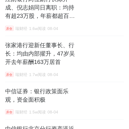
成、倪志娟同日离职：均持
有超23万股，年薪都超百万
元
瑞财经
1.6w阅读
08-04
原创
张家港行迎新任董事长、行
长：均由内部擢升，47岁吴
开去年薪酬163万居首
瑞财经
1.7w阅读
08-04
原创
中信证券：银行政策面乐
观，资金面积极
瑞财经
1.5w阅读
08-04
原创
中信银行北京分行资产逼近