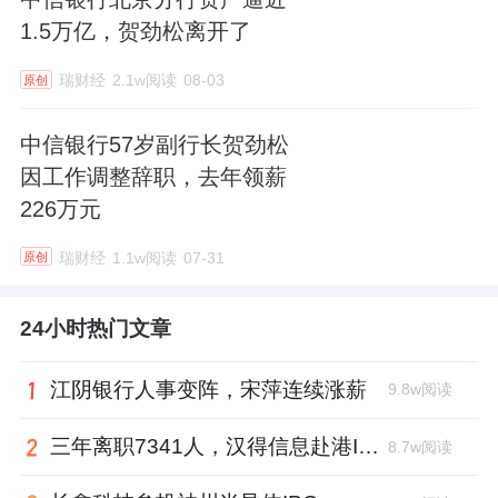
1.5万亿，贺劲松离开了
瑞财经
2.1w阅读
08-03
原创
中信银行57岁副行长贺劲松
因工作调整辞职，去年领薪
226万元
瑞财经
1.1w阅读
07-31
原创
24小时热门文章
江阴银行人事变阵，宋萍连续涨薪
9.8w阅读
三年离职7341人，汉得信息赴港IPO前欠缴社保1.55亿元
8.7w阅读