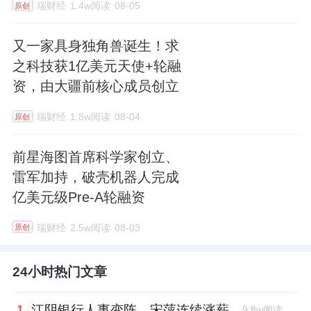
瑞财经
1.4w阅读
08-05
原创
又一家具身独角兽诞生！求
之科技获1亿美元天使+轮融
资，由大疆前核心成员创立
瑞财经
1.8w阅读
08-04
原创
前星海图首席科学家创立、
雷军加持，破壳机器人完成
亿美元级Pre-A轮融资
瑞财经
2.5w阅读
08-03
原创
24小时热门文章
江阴银行人事变阵，宋萍连续涨薪
9.8w阅读