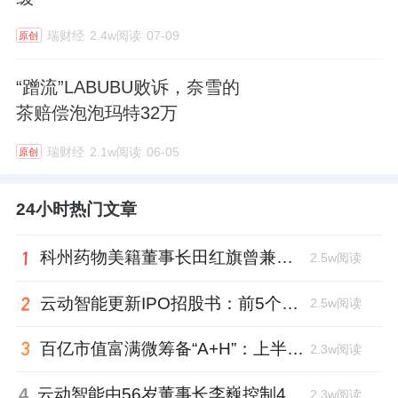
瑞财经
2.4w阅读
07-09
原创
“蹭流”LABUBU败诉，奈雪的
茶赔偿泡泡玛特32万
瑞财经
2.1w阅读
06-05
原创
24小时热门文章
科州药物美籍董事长田红旗曾兼职放射所，被问询核心技术是否清晰
2.5w阅读
云动智能更新IPO招股书：前5个月扭亏为盈，董事长李巍去年降薪近两成
2.5w阅读
百亿市值富满微筹备“A+H”：上半年净利大增353%，99年董秘、01年证代上位
2.3w阅读
4
云动智能由56岁董事长李巍控制48%投票权，曾任国家级创新中心首席科学家
2.3w阅读