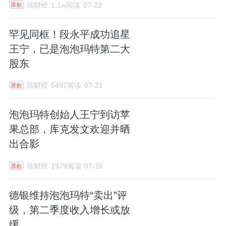
瑞财经
1.1w阅读
07-22
原创
罕见同框！段永平成功追星
王宁，已是泡泡玛特第二大
股东
瑞财经
5497阅读
07-21
原创
泡泡玛特创始人王宁到访苹
果总部，库克发文欢迎并晒
出合影
瑞财经
1979阅读
07-16
原创
德银维持泡泡玛特“卖出”评
级，第二季度收入增长或放
缓