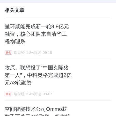
相关文章
星环聚能完成新一轮8.8亿元
融资，核心团队来自清华工
程物理系
瑞财经
1.8w阅读
09:18
原创
牧原、联想投了“中国克隆猪
第一人”，中科奥格完成超2亿
元A3轮融资
瑞财经
2.4w阅读
08-07
原创
空间智能技术公司Ommo获