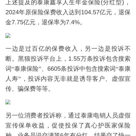
上述提及的泰康鑫享人生年金保险
(
分红型
)
，
2024
年原保险保费收入达到
104.57
亿元，退保
金
7.75
亿元，退保率为
7.4%
。
一边是过百亿的保费收入，另一边是投诉不
断。
黑猫投诉平台上，
1.55
万条投诉包含搜索
词“泰康保险”、
6605
条投诉中包含搜索词“泰康
人寿”，
投诉内容无非就是诱导客户、虚假宣
传、骗保费等等。
另一位消费者投诉称，通过泰康电销人员虚假
宣传保单收益，促使投保了真心护医家保险
种，业务员说交满第
6
年有分红，结果交了快一