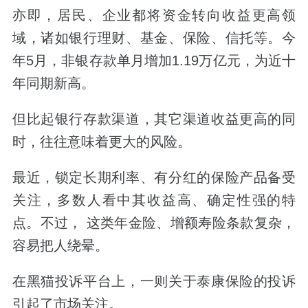
亦即，
居民
、
企业
都将
资金转向收益更高领
域，
诸如银行理财、基金、保险、信托等。今
年
5
月
，非银存款单月增加
1.19
万亿元，
为
近十
年同期新高。
但比起银行存款渠道，其它渠道收益更高的同
时，往往意味着更大的风险。
最近，锁定长期利率、有分红的保险产品备受
关注，多数人看中其收益高、确定性强的特
点。不过，
这类
年金险
、
增额寿险
条款复杂，
容易把人绕晕。
在黑猫投诉平台上，一则关于泰康保险的投诉
引起了市场关注。