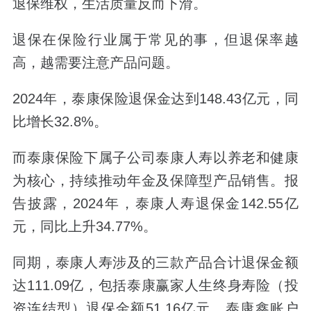
退保维权，生活质量反而下滑。
退保在保险行业属于常见的事，但退保率越
高，越需要注意产品问题。
2024
年，泰康保险退保金达到
148
.
43
亿元，同
比增长
32.8%
。
而泰康保险下属子公司泰康人寿以养老和健康
为核心，持续推动年金及保障型产品销售。
报
告披露，
2024
年，泰康人寿退保金
142.55
亿
元，同比上升
34.77%
。
同期，
泰康人寿涉及的三款产品合计退保金额
达
111.09
亿
，
包括
泰康赢家人生终身寿险（投
资连结型）
退保金额
51.16
亿元、泰康鑫账户