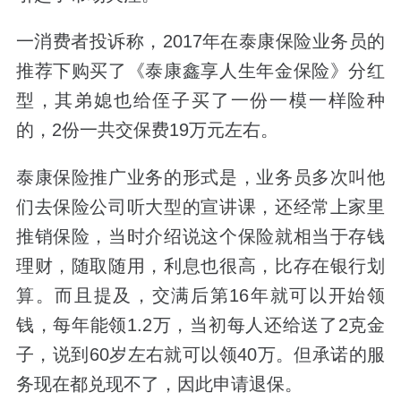
一消费者投诉称，
2017
年在泰康保险业务员的
推荐下购买了《泰康鑫享人生年金保险》分红
型，其弟媳也给侄子买了一份一模一样险种
的，
2
份一共交保费
19
万元左右。
泰康保险推广业务的形式是，
业务员多次叫他
们去保险公司听大型的宣讲课，还经常上家里
推销保险，当时介绍说这个保险就相当于存钱
理财，随取随用，利息也很高，比存在银行划
算。
而且提及，交满后第
16
年就可以开始领
钱，每年能领
1.2
万，当初每人还给送了
2
克金
子，说到
60
岁左右就可以领
40
万。但承诺的服
务现在都兑现不了，因此申请退保。