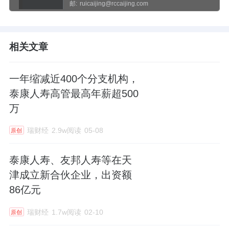
邮:
ruicaijing@rccaijing.com
相关文章
一年缩减近400个分支机构，
泰康人寿高管最高年薪超500
万
瑞财经
2.9w阅读
05-08
原创
泰康人寿、友邦人寿等在天
津成立新合伙企业，出资额
86亿元
瑞财经
1.7w阅读
02-10
原创