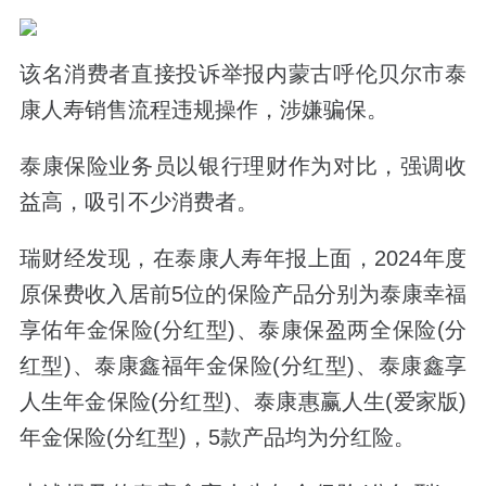
该名消费者直接投诉举报内蒙古呼伦贝尔市泰
康人寿销售流程违规操作，涉嫌骗保。
泰康保险业务员以银行理财作为对比，强调收
益高，吸引不少消费者。
瑞财经发现，在泰康人寿年报上面，
2024
年度
原保费收入居前
5
位的保险产品分别为泰康幸福
享佑年金保险
(
分红型
)
、泰康保盈两全保险
(
分
红型
)
、泰康鑫福年金保险
(
分红型
)
、泰康鑫享
人生年金保险
(
分红型
)
、泰康惠赢人生
(
爱家版
)
年金保险
(
分红型
)，
5款产品均为分红险。