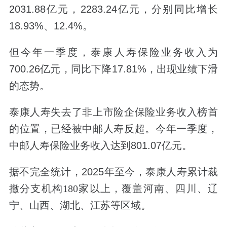
2031.88
亿元，
2283.24
亿元，分别同比增长
18.93%
、
12.4%
。
但今年一季度，泰康人寿保险业务收入为
700.26
亿元，同比下降
17.81%
，出现业绩下滑
的态势。
泰康人寿失去了
非上市险企保险业务收入
榜首
的位置，已经被
中邮人寿
反超。
今年一季度，
中邮人寿保险业务收入达到
801.07
亿元
。
据不完全统计，
2025
年至今，
泰康人寿累计裁
撤
分支机构180
家以上，覆盖河南、四川、辽
宁、山西、湖北、江苏等
区域
。