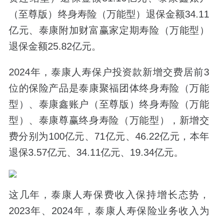
（至尊版）终身寿险（万能型）退保金额
34.11
亿元、
泰康附加财富赢家定期寿险（万能型）
退保金额
25.82
亿元
。
2024
年，
泰康人寿
保户投资款新增交费居前
3
位的保险产品是泰康聚福团体终身寿险（万能
型）、泰康鑫账户（至尊版）终身寿险（万能
型）、泰康尊赢终身寿险（万能型）
，新增交
费分别为
100
亿元、
71
亿元、
46.22
亿元，本年
退保
3.57
亿元、
34.11
亿元、
19.34
亿元。
这几年，泰康人寿保费收入保持增长态势，
2023
年、
2024
年，泰康人寿保险业务收入为