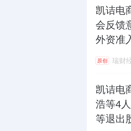
凯诘电
会反馈
外资准
瑞财
原创
凯诘电
浩等4
等退出