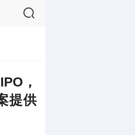
PO，
案提供