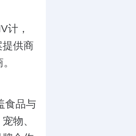
MV计，
案提供商
商。
盖食品与
、宠物、