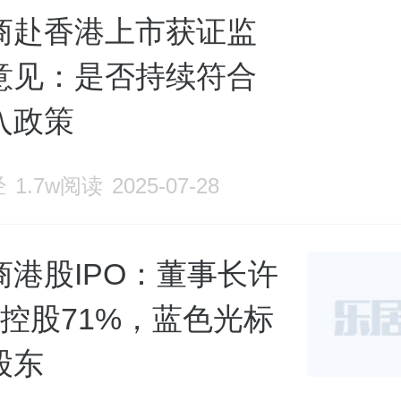
商赴香港上市获证监
意见：是否持续符合
入政策
经
1.7w阅读
2025-07-28
商港股IPO：董事长许
人控股71%，蓝色光标
股东