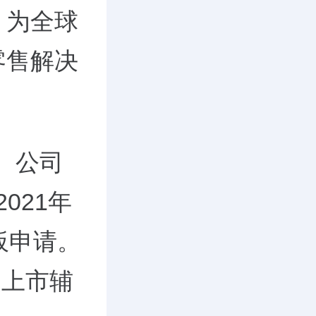
，为全球
零售解决
。公司
021年
板申请。
交上市辅