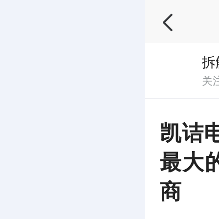
拆
关
凯诘
最大
商