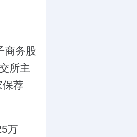
子商务股
港交所主
家保荐
25万