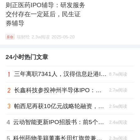
则正医药IPO辅导：研发服务
交付存在一定延后，民生证
券辅导
瑞财经
2.3w阅读
2025-05-20
原创
24小时热门文章
三年离职7341人，汉得信息赴港IPO前欠缴社保1.55亿元
8.7w阅读
长鑫科技参投神州半导体IPO：朱培文、陈觉晓变现2.6亿，董秘和保荐人有旧
2.7w阅读
帕西尼再获10亿元战略轮融资，注册地从深圳迁至北京
2.5w阅读
4
云动智能更新IPO招股书：前5个月扭亏为盈，董事长李巍去年降薪近两成
2.4w阅读
5
科州药物美籍董事长田红旗曾兼职放射所，被问询核心技术是否清晰
2.3w阅读