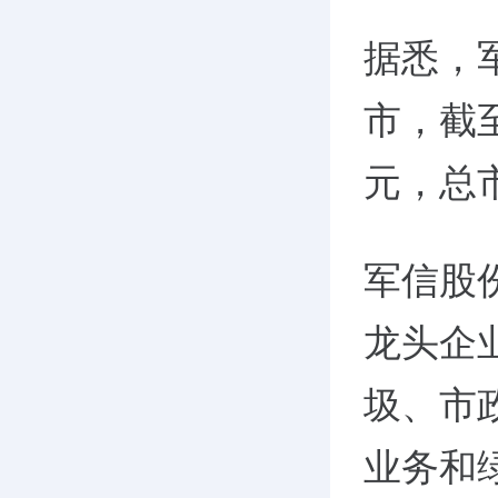
据悉，军
市，截至
元，总市
军信股
龙头企
圾、市
业务和