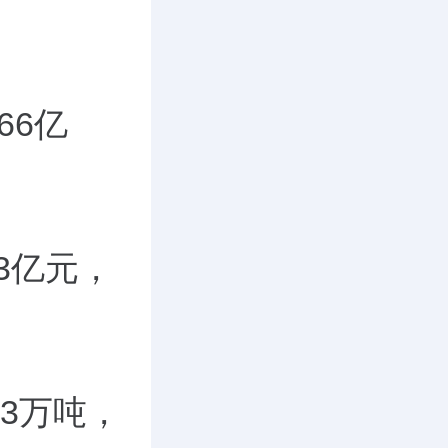
66亿
3亿元，
43万吨，