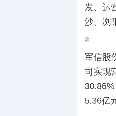
发、运
沙、浏
军信股份
司实现营
30.8
5.36