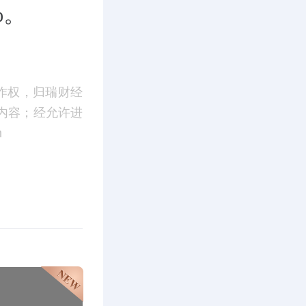
%。
作权，归瑞财经
内容；经允许进
m