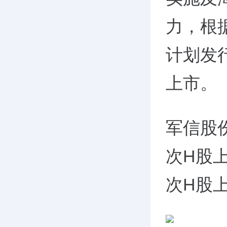
力，根
计划发
上市。
军信股
次H股
次H股