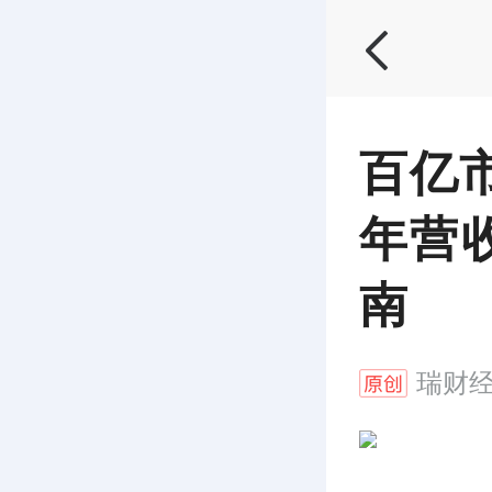
百亿市
年营
南
瑞财