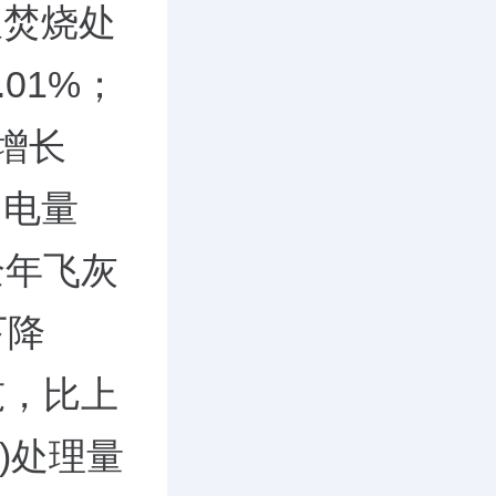
圾焚烧处
01%；
期增长
网电量
全年飞灰
下降
吨，比上
)处理量