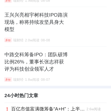
瑞财经
1.9w阅读
08-08
原创
王兴兴亮相宇树科技IPO路演
现场，称将持续攻坚具身大
模型
瑞财经
2.0w阅读
08-08
原创
中路交科筹备IPO：团队硕博
比例26%，董事长张志祥获
评为科技创业领军人才
瑞财经
1.8w阅读
08-07
原创
24小时热门文章
百亿市值富满微筹备“A+H”：上半年净利大增353%，99年董秘、01年证代上位
2.6w阅读