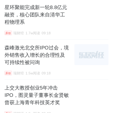
星环聚能完成新一轮8.8亿元
融资，核心团队来自清华工
程物理系
瑞财经
1.7w阅读
09:18
原创
森峰激光北交所IPO过会，境
外销售收入增长的合理性及
可持续性被问询
瑞财经
1.5w阅读
09:18
原创
上交大教授创业5年冲击
IPO，图灵量子董事长金贤敏
曾获上海青年科技英才奖