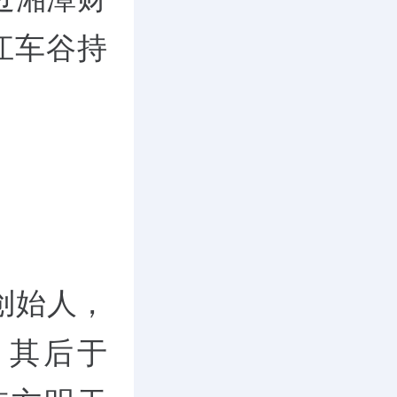
江车谷持
创始人，
，其后于