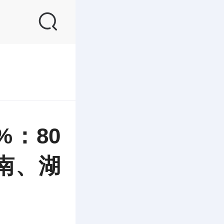
：80
南、湖