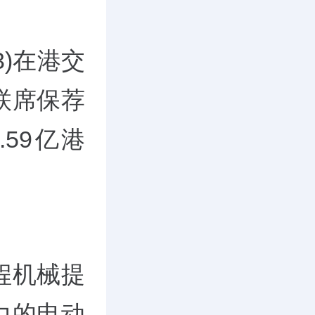
3)在港交
联席保荐
.59亿港
程机械提
力的电动