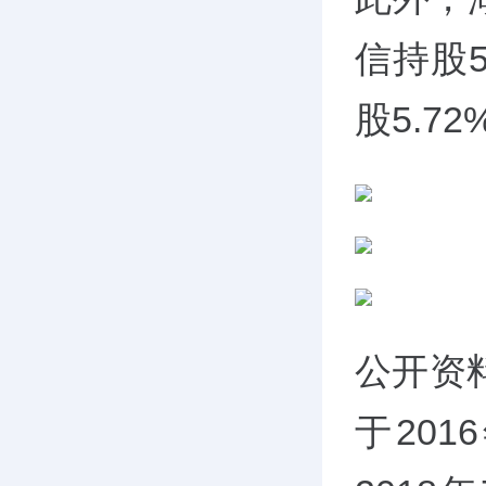
信持股
股5.72
公开资
于20