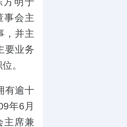
陈方明于
董事会主
事，并主
主要业务
职位。
拥有逾十
9年6月
会主席兼