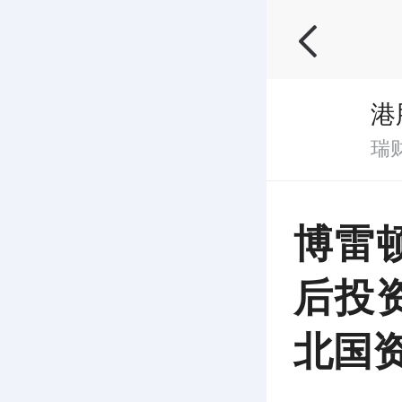
港
瑞
博雷
后投
北国