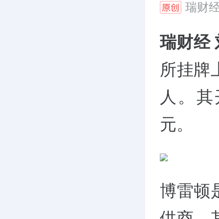
瑞财
瑞财经
所挂牌
人。其开
元。
博雷顿
供商。