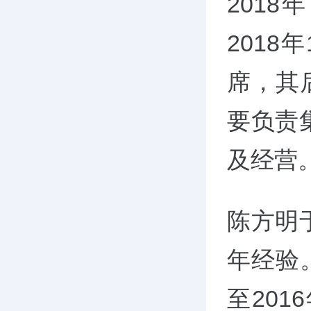
201
201
席，其
要负责
及经营
陈方明
年经验
至20