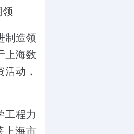
明领
进制造领
于上海数
资活动，
学工程力
获上海市