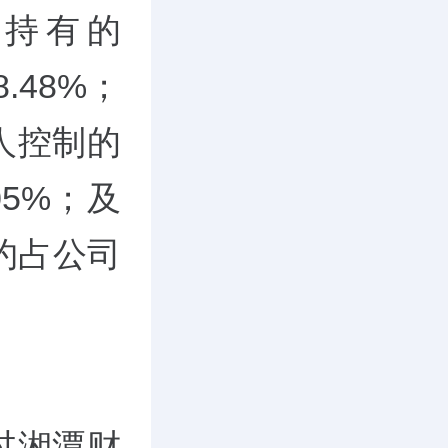
接持有的
.48%；
人控制的
5%；及
。约占公司
过湘潭财