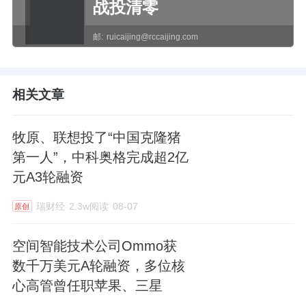
战投清零
邮:
ruicaijing@rccaijing.com
相关文章
牧原、联想投了“中国克隆猪
第一人”，中科奥格完成超2亿
元A3轮融资
瑞财经
2.3w阅读
08-07
原创
空间智能技术公司Ommo获
数千万美元A轮融资，多位核
心高管曾任职苹果、三星