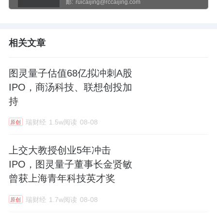
邮:
ruicaijing@rccaijing.com
相关文章
图灵量子估值68亿拟冲刺A股
IPO，商汤科技、联想创投加
持
瑞财经
1.5w阅读
08-08
原创
上交大教授创业5年冲击
IPO，图灵量子董事长金贤敏
曾获上海青年科技英才奖
瑞财经
1.7w阅读
08-08
原创