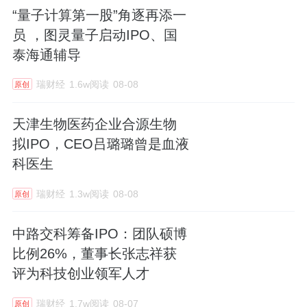
“量子计算第一股”角逐再添一
员 ，图灵量子启动IPO、国
泰海通辅导
瑞财经
1.6w阅读
08-08
原创
天津生物医药企业合源生物
拟IPO，CEO吕璐璐曾是血液
科医生
瑞财经
1.3w阅读
08-08
原创
中路交科筹备IPO：团队硕博
比例26%，董事长张志祥获
评为科技创业领军人才
瑞财经
1.7w阅读
08-07
原创