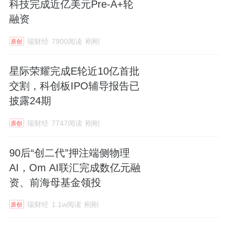
科技完成近亿美元Pre-A+轮
融资
瑞财经
7900阅读
刚刚
原创
星际荣耀完成E轮近10亿首批
交割，科创板IPO辅导报告已
披露24期
瑞财经
7747阅读
刚刚
原创
90后“创二代”押注端侧物理
AI，Om AI联汇完成数亿元融
资、前海母基金领投
瑞财经
1.1w阅读
刚刚
原创