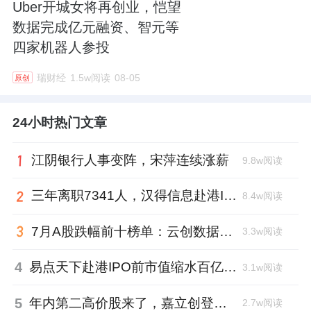
Uber开城女将再创业，恺望
数据完成亿元融资、智元等
四家机器人参投
瑞财经
1.5w阅读
08-05
原创
24小时热门文章
江阴银行人事变阵，宋萍连续涨薪
9.8w阅读
三年离职7341人，汉得信息赴港IPO前欠缴社保1.55亿元
8.4w阅读
7月A股跌幅前十榜单：云创数据跌88.8%，西安奕材跌去六成市值
3.3w阅读
4
易点天下赴港IPO前市值缩水百亿，邹小武和创业伙伴收割了10亿
3.1w阅读
5
年内第二高价股来了，嘉立创登陆深交所开盘涨超177%、总市值1300亿元
2.7w阅读