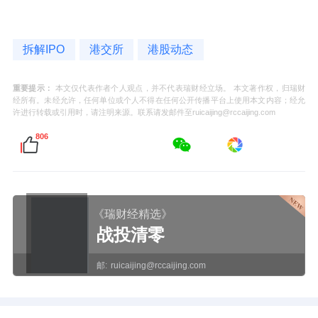
拆解IPO
港交所
港股动态
重要提示：
本文仅代表作者个人观点，并不代表瑞财经立场。 本文著作权，归瑞财
经所有。未经允许，任何单位或个人不得在任何公开传播平台上使用本文内容；经允
许进行转载或引用时，请注明来源。联系请发邮件至ruicaijing@rccaijing.com
806
《瑞财经精选》
战投清零
邮:
ruicaijing@rccaijing.com