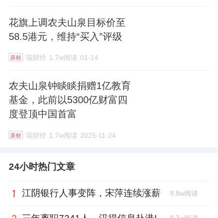
花旗上调农夫山泉目标价至
58.5港元，维持“买入”评级
瑞财经
1.7w阅读
01-14
原创
农夫山泉钟睒睒捐赠1亿教育
基金，此前以5300亿财富四
度登顶中国首富
瑞财经
1.7w阅读
2025-11-24
原创
24小时热门文章
江阴银行人事变阵，宋萍连续涨薪
9.8w阅读