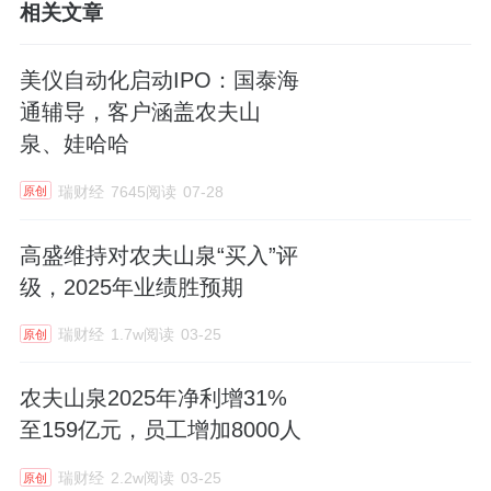
相关文章
美仪自动化启动IPO：国泰海
通辅导，客户涵盖农夫山
泉、娃哈哈
瑞财经
7645阅读
07-28
原创
高盛维持对农夫山泉“买入”评
级，2025年业绩胜预期
瑞财经
1.7w阅读
03-25
原创
农夫山泉2025年净利增31%
至159亿元，员工增加8000人
瑞财经
2.2w阅读
03-25
原创