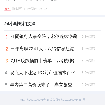
瑞财经
1.4w阅读
05-08
原创
24小时热门文章
江阴银行人事变阵，宋萍连续涨薪
9.8w阅读
三年离职7341人，汉得信息赴港IPO前欠缴社保1.55亿元
6.4w阅读
7月A股跌幅前十榜单：云创数据跌88.8%，西安奕材跌去六成市值
3.2w阅读
4
易点天下赴港IPO前市值缩水百亿，邹小武和创业伙伴收割了10亿
3.0w阅读
5
年内第二高价股来了，嘉立创登陆深交所开盘涨超177%、总市值1300亿元
2.7w阅读
京ICP备2021030296号-10 京公网安备11010502054454号