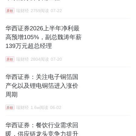
瑞财经
2759阅读
07-22
原创
华西证券2026上半年净利最
高预增105%，副总魏涛年薪
139万元超总经理
瑞财经
2804阅读
07-20
原创
华西证券：关注电子铜箔国
产化以及锂电铜箔进入涨价
周期
瑞财经
1.6w阅读
06-02
原创
华西证券：餐饮行业需求回
暖，供应链龙头竞争力提升