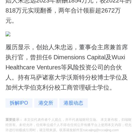
始人朱忠远2023年薪酬1854万元，较2022年的
818万元实现翻番，两年合计领薪超2672万
元。
履历显示，创始人朱忠远，董事会主席兼首席
执行官，曾担任6 Dimensions Capital及Wuxi
Healthcare Ventures等风险投资公司的合伙
人。持有马萨诸塞大学沃斯特分校博士学位及
加州大学伯克利分校工商管理硕士学位。
拆解IPO
港交所
港股动态
重要提示：
本文仅代表作者个人观点，并不代表瑞财经立场。 本文著作权，归瑞财
经所有。未经允许，任何单位或个人不得在任何公开传播平台上使用本文内容；经允
许进行转载或引用时，请注明来源。联系请发邮件至ruicaijing@rccaijing.com