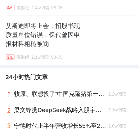
瑞财经
2.4w阅读
08-06
原创
艾斯迪即将上会：招股书现
质量单位错误，保代曾因申
报材料粗糙被罚
瑞财经
2.1w阅读
08-05
原创
24小时热门文章
牧原、联想投了“中国克隆猪第一人”，中科奥格完成超2亿元A3轮融资
2.2w阅读
梁文锋携DeepSeek战略入股宇树科技，斥资1.4亿锁定3年
2.1w阅读
宁德时代上半年营收增长55%至2769亿元、日赚超2亿，中期分红近62亿元
2.0w阅读