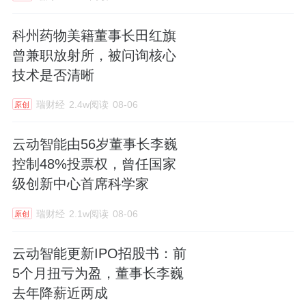
科州药物美籍董事长田红旗
曾兼职放射所，被问询核心
技术是否清晰
瑞财经
2.4w阅读
08-06
原创
云动智能由56岁董事长李巍
控制48%投票权，曾任国家
级创新中心首席科学家
瑞财经
2.1w阅读
08-06
原创
云动智能更新IPO招股书：前
5个月扭亏为盈，董事长李巍
去年降薪近两成