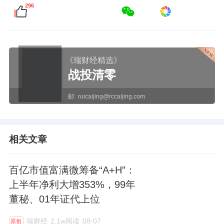
296
《瑞财经精选》
战投清零
邮:
ruicaijing@rccaijing.com
相关文章
百亿市值富满微筹备“A+H”：
上半年净利大增353%，99年
董秘、01年证代上位
瑞财经
2.1w阅读
08-07
原创