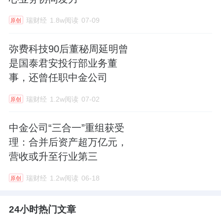
瑞财经
1.8w阅读
07-09
原创
弥费科技90后董秘周延明曾
是国泰君安投行部业务董
事，还曾任职中金公司
瑞财经
1.2w阅读
07-02
原创
中金公司“三合一”重组获受
理：合并后资产超万亿元，
营收或升至行业第三
瑞财经
1.2w阅读
06-18
原创
24小时热门文章