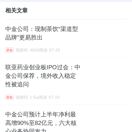
相关文章
中金公司：现制茶饮“渠道型
品牌”更易胜出
瑞财经
4834阅读
07-28
原创
联亚药业创业板IPO过会：中
金公司保荐，境外收入稳定
性被追问
瑞财经
1.5w阅读
07-10
原创
中金公司预计上半年净利最
高增90%至82亿元，六大核
心业务协同发力