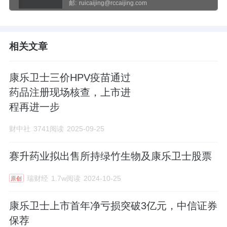
邮:
ruicaijing@rccaijing.com
相关文章
康乐卫士三价HPV疫苗通过
药品注册现场核查，上市进
程再进一步
财中社
3741阅读
2025-09-25
赛升药业拟出售所持绿竹生物及康乐卫士股票
瑞财经
1.7w阅读
2024-10-25
原创
康乐卫士上市首年净亏损突破3亿元，中信证券
保荐