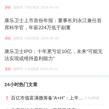
瑞财经
7991阅读
2024-04-26
原创
康乐卫士上市首份年报：董事长刘永江兼任首
席科学官，年薪224万低于副董
瑞财经
2402阅读
2024-04-26
原创
康乐卫士IPO：十年累亏近10亿，未来“可能无
法实现或维持盈利能力”
瑞财经
1.0w阅读
2024-03-14
原创
24小时热门文章
百亿市值富满微筹备“A+H”：上半年净利大增353%，99年董秘、01年证代上位
2.6w阅读