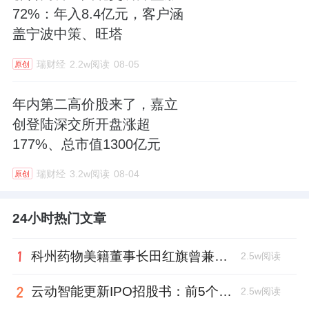
72%：年入8.4亿元，客户涵
盖宁波中策、旺塔
瑞财经
2.2w阅读
08-05
原创
年内第二高价股来了，嘉立
创登陆深交所开盘涨超
177%、总市值1300亿元
瑞财经
3.2w阅读
08-04
原创
24小时热门文章
科州药物美籍董事长田红旗曾兼职放射所，被问询核心技术是否清晰
2.5w阅读
云动智能更新IPO招股书：前5个月扭亏为盈，董事长李巍去年降薪近两成
2.5w阅读