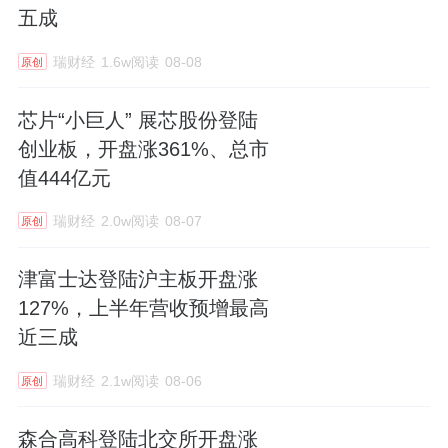
五成
瑞财经
1.6w阅读
08-08
原创
芯片“小巨人” 展芯股份登陆
创业板，开盘涨361%、总市
值444亿元
瑞财经
2.0w阅读
08-07
原创
津富士达登陆沪主板开盘涨
127%，上半年营收预增最高
近三成
瑞财经
2.1w阅读
08-06
原创
森合高科登陆北交所开盘涨