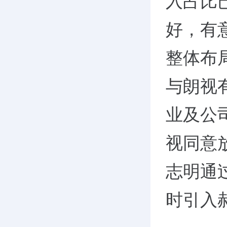
入占比
好，有
整体布
与朗视
业及公
视同意
志明通
时引入