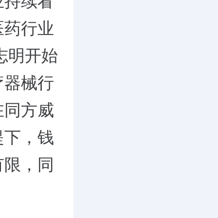
业持续看
医药行业
志明开始
疗器械行
在同方威
提下，钱
有限，同
。