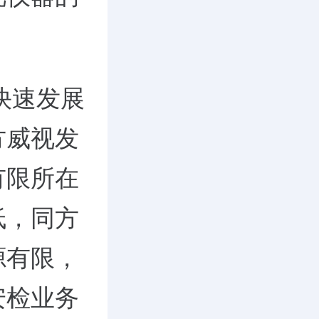
快速发展
方威视发
有限所在
低，同方
源有限，
安检业务