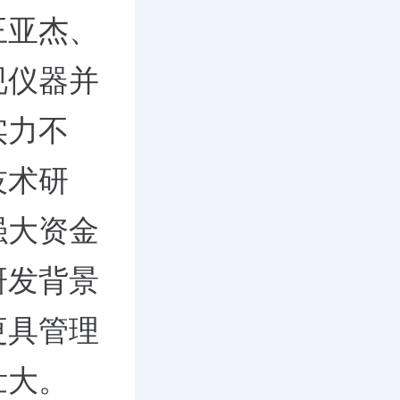
王亚杰、
视仪器并
实力不
技术研
强大资金
研发背景
更具管理
壮大。