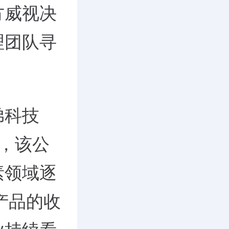
方威视决
理团队寻
弟科技
市，该公
素领域逐
产品的收