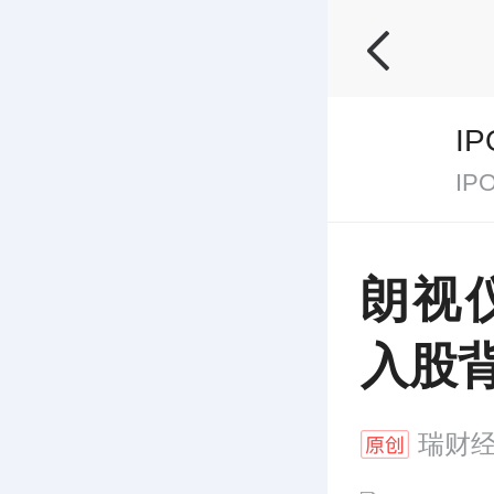
I
I
朗视
入股
瑞财