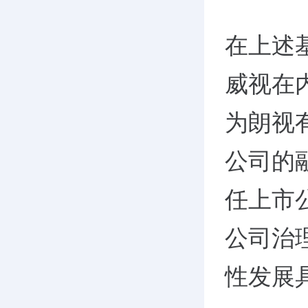
在上述
威视在
为朗视
公司的
任上市
公司治
性发展