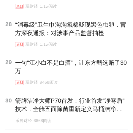
瑞财经
1.1w阅读
原创
28
“消毒级”卫生巾淘淘氧棉疑现黑色虫卵，官
方深夜通报：对涉事产品监督抽检
瑞财经
1.1w阅读
原创
29
一句“江小白不是白酒”，让东方甄选赔了30
万
瑞财经
9468阅读
原创
30
箭牌洁净大师P70首发：行业首发“净雾盾”
技术，全舱五面除菌重新定义马桶洁净标
准
乐居财经
6868阅读