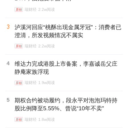
瑞财经
2.2w阅读
原创
泸溪河回应“桃酥出现金属牙冠”：消费者已
澄清，所发视频情况不属实
瑞财经
2.2w阅读
原创
4
维达力完成港股上市备案，李嘉诚岳父庄
静庵家族浮现
瑞财经
1.9w阅读
原创
5
期权合约被动履约，段永平对泡泡玛特持
股比例降至5.55%、曾说“10年不卖”
瑞财经
1.8w阅读
原创