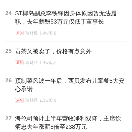
24
ST椰岛副总李铁锋因身体原因暂无法履
职，去年薪酬53万元仅低于董事长
瑞财经
1.4w阅读
原创
25
贡茶又被卖了，价格有点意外
瑞财经
1.4w阅读
原创
26
预制菜风波一年后，西贝发布儿童餐5大安
心承诺
瑞财经
1.3w阅读
原创
27
海伦司预计上半年营收净利双降，主席徐
炳忠去年涨薪8倍至238万元