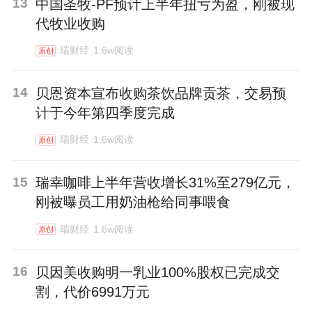
13
中国圣牧-PF预计上半年扭亏为盈，刚被现
代牧业收购
瑞财经
1.6w阅读
原创
14
贝恩资本宣布收购茶饮品牌贡茶，交易预
计于今年第四季度完成
瑞财经
1.6w阅读
原创
15
瑞幸咖啡上半年营收增长31%至279亿元，
刚被曝员工用奶油枪给同事喂食
瑞财经
1.6w阅读
原创
16
贝因美收购明一乳业100%股权已完成交
割，代价6991万元