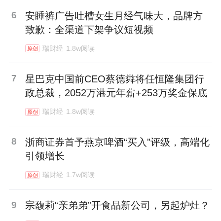
6
安睡裤广告吐槽女生月经气味大，品牌方
致歉：全渠道下架争议短视频
瑞财经
1.8w阅读
原创
7
星巴克中国前CEO蔡德粦将任恒隆集团行
政总裁，2052万港元年薪+253万奖金保底
瑞财经
1.8w阅读
原创
8
浙商证券首予燕京啤酒“买入”评级，高端化
引领增长
瑞财经
1.7w阅读
原创
9
宗馥莉“亲弟弟”开食品新公司，另起炉灶？