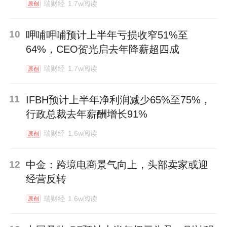
瑞财经
1.7w阅读
原创
10
呷哺呷哺预计上半年亏损收窄51%至
64%，CEO贺光启去年降薪超四成
瑞财经
1.7w阅读
原创
11
IFBH预计上半年净利润减少65%至75%，
行政总裁去年薪酬增长91%
瑞财经
1.6w阅读
原创
12
中金：跨境电商景气向上，头部卖家或迎
经营反转
瑞财经
1.6w阅读
原创