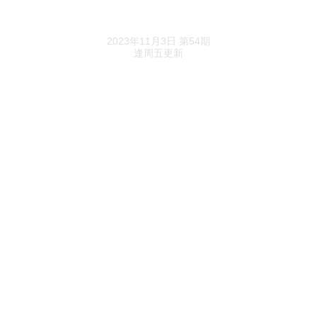
《预审IPO》精选
福华化学深交所IPO撤单，六成营收源自境外
2023年11月3日 第54期
逢周五更新
西磁科技北交所过会，核心技术是否存在被替代
风险遭问询
上海汽配上市首日开盘涨超197%，产品覆盖别
克、奥迪等多款车型
惠柏新材登陆创业板大涨214%，2名实控人为中
国台湾籍
晶禾电子IPO撤单，主要客户供应商重合较多曾
被问询
西磁科技11月1日上会，实控人及一致行动人合
控89.04%表决权