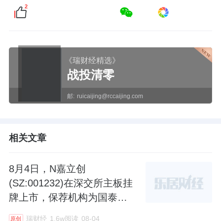
2
《瑞财经精选》
战投清零
邮:
ruicaijing@rccaijing.com
相关文章
8月4日，N嘉立创
(SZ:001232)在深交所主板挂
牌上市，保荐机构为国泰海
通，其开盘涨超177%，总市
瑞财经
1.6w阅读
08-04
原创