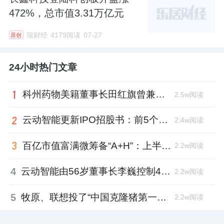
472%，总市值3.31万亿元
瑞财经
4179阅读
07-27
原创
24小时热门文章
科州药物美籍董事长田红旗曾兼职放射所，被问询核心技术是否清晰
2.5w阅读
云动智能更新IPO招股书：前5个月扭亏为盈，董事长李巍去年降薪近两成
2.4w阅读
百亿市值富满微筹备“A+H”：上半年净利大增353%，99年董秘、01年证代上位
2.2w阅读
4
云动智能由56岁董事长李巍控制48%投票权，曾任国家级创新中心首席科学家
2.2w阅读
5
牧原、联想投了“中国克隆猪第一人”，中科奥格完成超2亿元A3轮融资
2.2w阅读