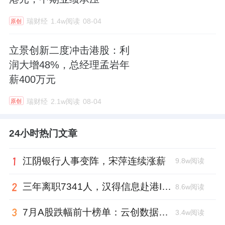
瑞财经
1.4w阅读
08-04
原创
立景创新二度冲击港股：利
润大增48%，总经理孟岩年
薪400万元
瑞财经
2.1w阅读
08-04
原创
24小时热门文章
江阴银行人事变阵，宋萍连续涨薪
9.8w阅读
三年离职7341人，汉得信息赴港IPO前欠缴社保1.55亿元
8.6w阅读
7月A股跌幅前十榜单：云创数据跌88.8%，西安奕材跌去六成市值
3.4w阅读