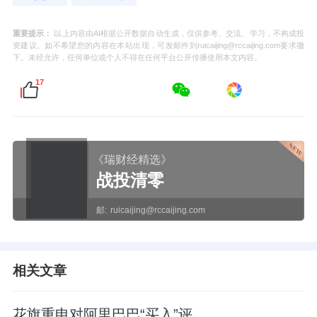
重要提示：
以上内容由AI根据公开数据自动生成，仅供参考、交流、学习，不构成投
资建议。如不希望您的内容在本站出现，可发邮件到ruicaijing@rccaijing.com要求撤
下。未经允许，任何单位或个人不得在任何平台公开传播使用本文内容。
17
《瑞财经精选》
战投清零
邮:
ruicaijing@rccaijing.com
相关文章
花旗重申对阿里巴巴“买入”评