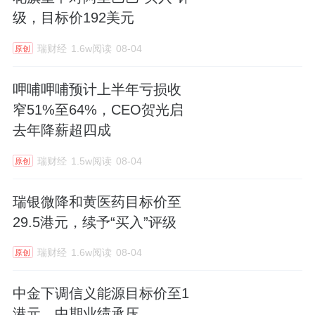
级，目标价192美元
瑞财经
1.6w阅读
08-04
原创
呷哺呷哺预计上半年亏损收
窄51%至64%，CEO贺光启
去年降薪超四成
瑞财经
1.5w阅读
08-04
原创
瑞银微降和黄医药目标价至
29.5港元，续予“买入”评级
瑞财经
1.6w阅读
08-04
原创
中金下调信义能源目标价至1
港元，中期业绩承压