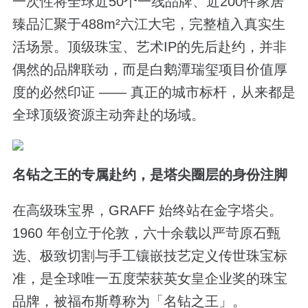
一次性将全球近50个一线品牌、近200件家居
臻品汇聚于488m²六江大宅，完整植入真实生
活场景。顶级珠宝、艺术IP的先后赴约，并非
偶然的品牌联动，而是白鹅潭瑞玺项目价值厚
度的必然印证 —— 真正的城市标杆，从来都是
全球顶级资源主动奔赴的场域。
名钻之王的专属赴约，是塔尖圈层的身份注脚
在高级珠宝界，GRAFF 始终站在金字塔尖。
1960 年创立于伦敦，六十余载以严苛原石甄
选、极致切割与手工镶嵌技艺定义传世珠宝标
准，是全球唯一五度荣获英女皇企业奖的珠宝
品牌，被福布斯尊称为「名钻之王」。