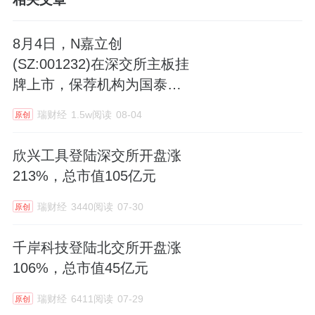
8月4日，N嘉立创
(SZ:001232)在深交所主板挂
牌上市，保荐机构为国泰海
通，其开盘涨超177%，总市
瑞财经
1.5w阅读
08-04
原创
值1302亿元。
欣兴工具登陆深交所开盘涨
213%，总市值105亿元
瑞财经
3440阅读
07-30
原创
千岸科技登陆北交所开盘涨
106%，总市值45亿元
瑞财经
6411阅读
07-29
原创