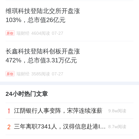
维琪科技登陆北交所开盘涨
103%，总市值26亿元
瑞财经
4604阅读
07-27
原创
长鑫科技登陆科创板开盘涨
472%，总市值3.31万亿元
瑞财经
3585阅读
07-27
原创
24小时热门文章
江阴银行人事变阵，宋萍连续涨薪
9.8w阅读
三年离职7341人，汉得信息赴港IPO前欠缴社保1.55亿元
8.7w阅读