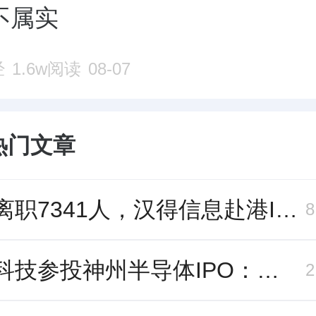
不属实
经
1.6w阅读
08-07
热门文章
三年离职7341人，汉得信息赴港IPO前欠缴社保1.55亿元
长鑫科技参投神州半导体IPO：朱培文、陈觉晓变现2.6亿，董秘和保荐人有旧