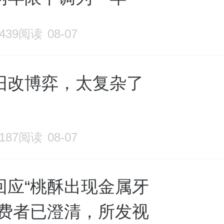
1439阅读
08-07
旧改博弈，太复杂了
1187阅读
08-07
回应“桃酥出现金属牙
消费者已澄清，所发视