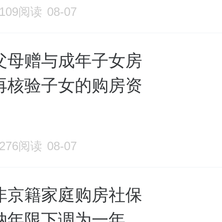
2109阅读
08-07
父母赠与成年子女房
再核验子女的购房资
1276阅读
08-07
非京籍家庭购房社保
纳年限下调为一年