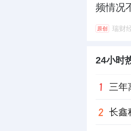
频情况
瑞财
原创
24小时