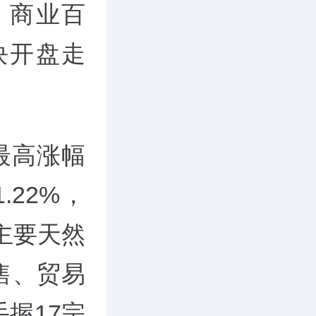
、商业百
块开盘走
最高涨幅
.22%，
主要天然
售、贸易
握17宗