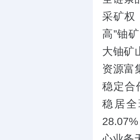
采矿权
高”铀
大铀矿
资源富
稳定合作
稳居全
28.0
心业务