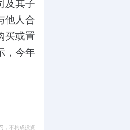
司及其子
与他人合
购买或置
示，今年
习，不构成投资