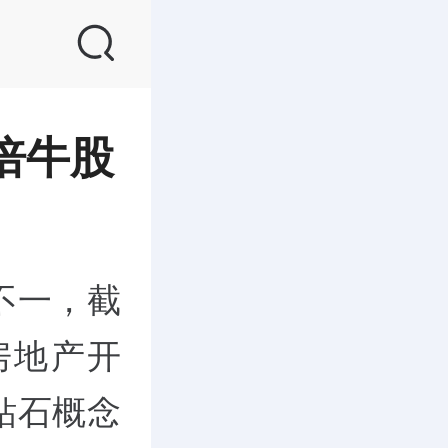
倍牛股
不一，截
房地产开
钻石概念