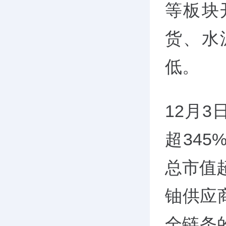
等板块
货、水
低。
12月
超345
总市值
铀供应
全链条