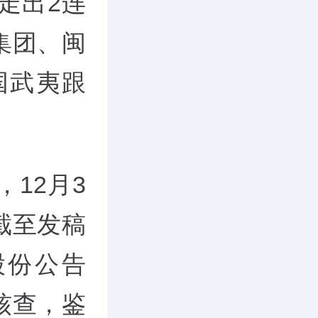
走出2连
集团、闽
国武夷跟
12月3
截至发稿
股份公告
核查，鉴