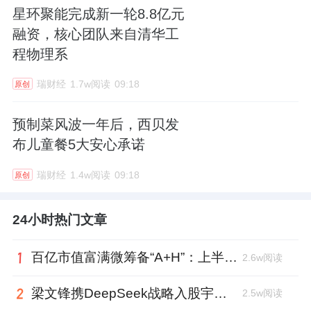
星环聚能完成新一轮8.8亿元
融资，核心团队来自清华工
程物理系
瑞财经
1.7w阅读
09:18
原创
预制菜风波一年后，西贝发
布儿童餐5大安心承诺
瑞财经
1.4w阅读
09:18
原创
24小时热门文章
百亿市值富满微筹备“A+H”：上半年净利大增353%，99年董秘、01年证代上位
2.6w阅读
梁文锋携DeepSeek战略入股宇树科技，斥资1.4亿锁定3年
2.5w阅读