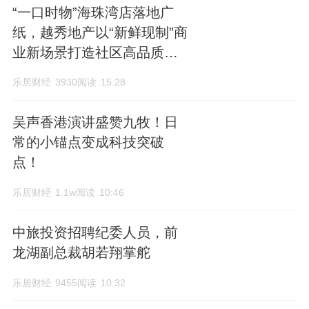
“一口时物”海珠湾店落地广
纸，越秀地产以“新鲜现制”商
业新场景打造社区高品质生
活
乐居财经
3930阅读
15:28
吴声香港演讲盛赞九牧！日
常的小锚点变成科技突破
点！
乐居财经
1.1w阅读
10:46
中旅投资招聘纪委人员，前
龙湖副总裁胡若翔掌舵
乐居财经
9455阅读
10:32