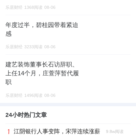
乐居财经
1368阅读
08-06
年度过半，碧桂园带着紧迫
感
乐居财经
3233阅读
08-06
建艺装饰董事长石访辞职、
上任14个月，庄萱萍暂代履
职
乐居财经
1496阅读
08-06
24小时热门文章
江阴银行人事变阵，宋萍连续涨薪
9.8w阅读