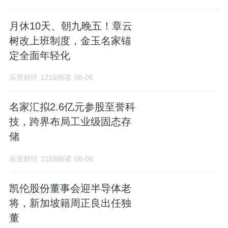
月休10天、朝九晚五！章云
树改上班制度，金玉名家锚
定全面年轻化
乐居财经
1216阅读
08-06
名家汇拟2.6亿元参股至誉科
技，跨界布局工业级固态存
储
乐居财经
2159阅读
08-06
凯伦股份董事会迎半导体老
将，新加坡籍周正良出任独
董