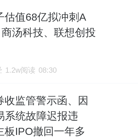
子估值68亿拟冲刺A
O，商汤科技、联想创投
经
1.2w阅读
08:30
券收监管警示函、因
交易系统故障迟报违
主板IPO撤回一年多