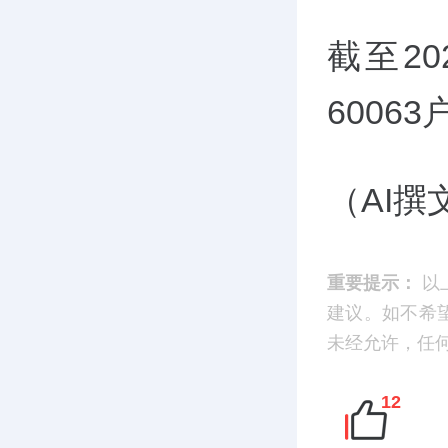
截至2
60063
（AI
重要提示：
以
建议。如不希望您
未经允许，任
12