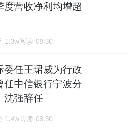
季度营收净利均增超
经
1.3w阅读
08:30
际委任王珺威为行政
曾任中信银行宁波分
，沈强辞任
经
1.4w阅读
08:30