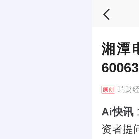
湘潭
6006
瑞财
Ai快讯
资者提