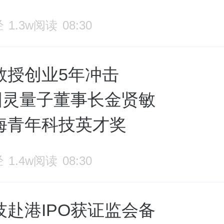
经
1.3w阅读
08:30
教授创业5年冲击
，图灵量子董事长金贤敏
海青年科技英才奖
经
1.4w阅读
08:30
技赴港IPO获证监会备