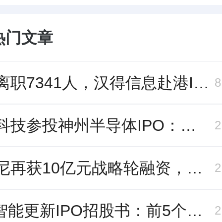
热门文章
三年离职7341人，汉得信息赴港IPO前欠缴社保1.55亿元
长鑫科技参投神州半导体IPO：朱培文、陈觉晓变现2.6亿，董秘和保荐人有旧
帕西尼再获10亿元战略轮融资，注册地从深圳迁至北京
云动智能更新IPO招股书：前5个月扭亏为盈，董事长李巍去年降薪近两成