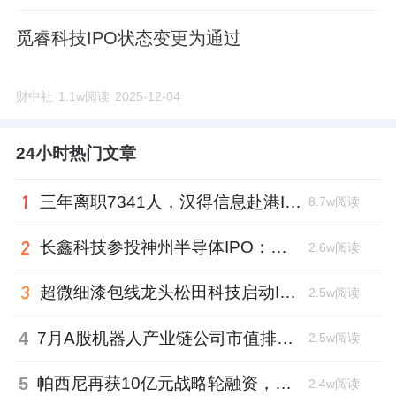
觅睿科技IPO状态变更为通过
财中社
1.1w阅读
2025-12-04
24小时热门文章
三年离职7341人，汉得信息赴港IPO前欠缴社保1.55亿元
8.7w阅读
长鑫科技参投神州半导体IPO：朱培文、陈觉晓变现2.6亿，董秘和保荐人有旧
2.6w阅读
超微细漆包线龙头松田科技启动IPO：东方证券辅导，君联资本加持
2.5w阅读
4
7月A股机器人产业链公司市值排行：大族激光跌去四成，奥比中光跻身前三
2.5w阅读
5
帕西尼再获10亿元战略轮融资，注册地从深圳迁至北京
2.4w阅读