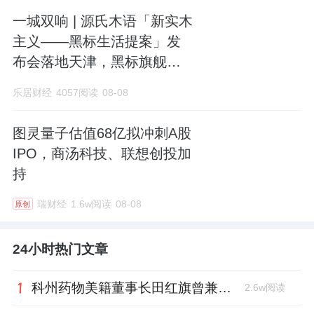
一城双响 | 源氏木语「新实木
主义——黑标生活提案」发
布会落地天津，黑标旗舰店
盛大启幕
乐居财经
4057阅读
08-08
图灵量子估值68亿拟冲刺A股
IPO，商汤科技、联想创投加
持
瑞财经
1.6w阅读
08-08
原创
24小时热门文章
科州药物美籍董事长田红旗曾兼职放射所，被问询核心技术是否清晰
2.6w阅读