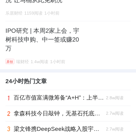
乐居财经
1159阅读
1小时前
IPO研究 | 本周2家上会，宇
树科技申购、中一签或赚20
万
瑞财经
1.4w阅读
1小时前
原创
24小时热门文章
百亿市值富满微筹备“A+H”：上半年净利大增353%，99年董秘、01年证代上位
2.8w阅读
拿森科技今日敲钟，无基石托底，上市市值超百亿
2.7w阅读
梁文锋携DeepSeek战略入股宇树科技，斥资1.4亿锁定3年
2.7w阅读