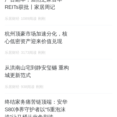
REITs获批丨家居周记
乐居财经
1089阅读
刚刚
杭州顶豪市场加速分化，核
心低密资产迎来价值兑现
乐居财经
3173阅读
刚刚
从洪南山宅到静安玺樾 重构
城更新范式
乐居财经
938阅读
刚刚
终结家务痛苦链顶端：安华
S80净界守护者以“5重泡沫
洗”让马桶从此免刷洗