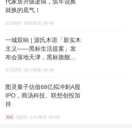
代家居升级逻辑，筑牢说换
就换的底气！
乐居财经
4361阅读
08-08
一城双响 | 源氏木语「新实木
主义——黑标生活提案」发
布会落地天津，黑标旗舰店
盛大启幕
乐居财经
3871阅读
08-08
图灵量子估值68亿拟冲刺A股
IPO，商汤科技、联想创投加
持
瑞财经
1.6w阅读
08-08
原创