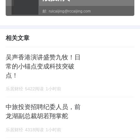
邮:
ruicaijing@rccaijing.com
相关文章
吴声香港演讲盛赞九牧！日
常的小锚点变成科技突破
点！
乐居财经
5422阅读
1小时前
中旅投资招聘纪委人员，前
龙湖副总裁胡若翔掌舵
乐居财经
4318阅读
1小时前