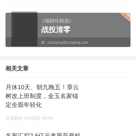
《瑞财经精选》
战投清零
邮:
ruicaijing@rccaijing.com
相关文章
月休10天、朝九晚五！章云
树改上班制度，金玉名家锚
定全面年轻化
乐居财经
426阅读
08-06
名家汇拟2.6亿元参股至誉科