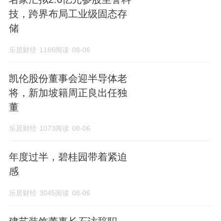
技，跨界布局工业级固态存
储
乐居财经
1166阅读
08-06
凯伦股份董事会迎半导体老
将，新加坡籍周正良出任独
董
乐居财经
1073阅读
08-06
年度过半，碧桂园带着紧迫
感
乐居财经
3045阅读
08-06