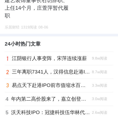
建艺装饰董事长石访辞职、
上任14个月，庄萱萍暂代履
职
乐居财经
1319阅读
08-06
24小时热门文章
江阴银行人事变阵，宋萍连续涨薪
9.8w阅读
三年离职7341人，汉得信息赴港IPO前欠缴社保1.55亿元
8.7w阅读
易点天下赴港IPO前市值缩水百亿，邹小武和创业伙伴收割了10亿
3.3w阅读
4
年内第二高价股来了，嘉立创登陆深交所开盘涨超177%、总市值1300亿元
3.0w阅读
5
沃天科技IPO：冠捷科技伍华林代持入局，四名“60”后国企老兵借钱回购股权
2.6w阅读